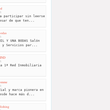
ed
m
a participar sin leerse
esar de que ten...
Bodas
m
IL Y UNA BODAS Salón
s y Servicios par...
FIND
m
a 1ª Red Inmobiliaria
Homme
m
ial y marca pionera en
esde hace más d...
lishing
m