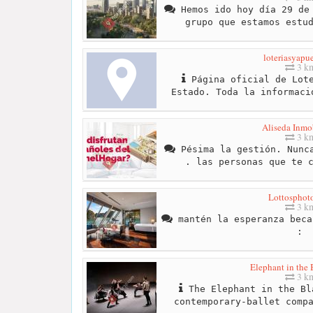
Hemos ido hoy día 29 de 
grupo que estamos estu
loteriasyapue
3 k
Página oficial de Lote
Estado. Toda la informaci
Aliseda Inmob
3 k
Pésima la gestión. Nunca
. las personas que te 
Lottosphot
3 k
mantén la esperanza beca
:
Elephant in the
3 k
The Elephant in the Bl
contemporary-ballet comp