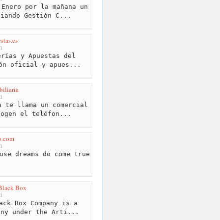
Enero por la mañana un
diando Gestión C...
stas.es
m
rías y Apuestas del
ón oficial y apues...
iliaria
m
 te llama un comercial
cogen el teléfon...
o.com
m
use dreams do come true
 Black Box
m
ack Box Company is a
any under the Arti...