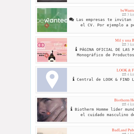
beWant
3 k
Las empresas te invitan 
el CV. Por ejemplo a p
Mil y una 
3 k
PÁGINA OFICIAL DE LAS M
Monográfico de Producto
LOOK & 
4 k
Central de LOOK & FIND L
Biotherm 
4 k
Biotherm Homme líder mund
el cuidado masculino d
BadLand Pub
4 k