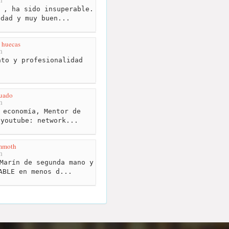
 , ha sido insuperable.
edad y muy buen...
s huecas
m
to y profesionalidad
uado
m
 economía, Mentor de
 youtube: network...
mmoth
m
Marín de segunda mano y
ABLE en menos d...