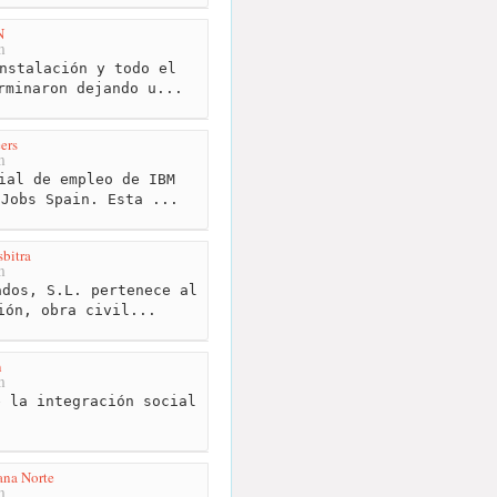
N
m
nstalación y todo el
rminaron dejando u...
ers
m
ial de empleo de IBM
 Jobs Spain. Esta ...
bitra
m
dos, S.L. pertenece al
ión, obra civil...
n
m
 la integración social
lana Norte
m