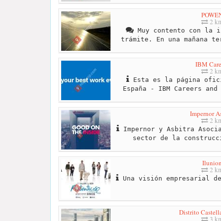
POWE
2 k
Muy contento con la i
trámite. En una mañana te
IBM Care
2 k
Esta es la página ofic
España - IBM Careers and
Impernor As
2 k
Impernor y Asbitra Asocia
sector de la construcc
Ilunio
2 k
Una visión empresarial de
Distrito Castel
3 k